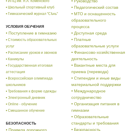
• Руководство
• ИПЦ им. Я.А. Коменского
• Педагогический состав
• Школьный спортивный клуб
• МТО и оснащенность
• Гимназический журнал "Сѣнь"
образовательного
процесса
УСЛОВИЯ ОБУЧЕНИЯ
• Поступление в гимназию
• Доступная среда
• Платные
• Стоимость образовательных
образовательные услуги
услуг
• Финансово-хозяйственная
• Расписание уроков и звонков
деятельность
• Каникулы
• Вакантные места для
• Государственная итоговая
приема (перевода)
аттестация
• Стипендии и иные виды
• Всероссийская олимпиада
материальной поддержки
школьников
• Международное
• Требования к форме одежды
сотрудничество
• Электронный дневник
• Организация питания в
• Online - обучение
гимназии
• Смешанное обучение
• Образовательные
стандарты и требования
БЕЗОПАСНОСТЬ
• Безопасность
• Правила дорожного